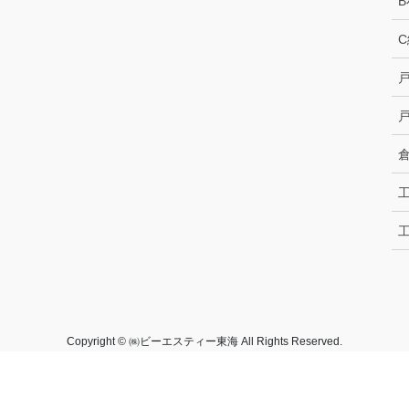
Copyright © ㈱ビーエスティー東海 All Rights Reserved.
Powered by
WordPress
with
Lightning Theme
&
VK All in One Expansion Unit