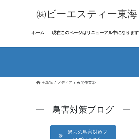
コ
ナ
ン
ビ
㈱ビーエスティー東海
テ
ゲ
ン
ー
ホーム
現在このページはリニューアル中になります
ツ
シ
へ
ョ
ス
ン
キ
に
ッ
移
プ
動
HOME
メディア
夜間作業②
鳥害対策ブログ
過去の鳥害対策ブ