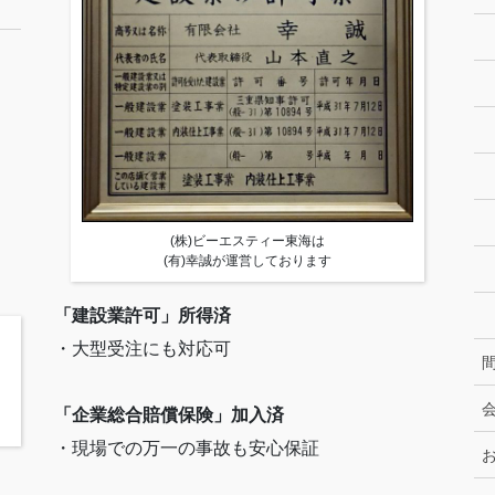
(株)ビーエスティー東海は
(有)幸誠が運営しております
「建設業許可」所得済
・大型受注にも対応可
「企業総合賠償保険」加入済
・現場での万一の事故も安心保証