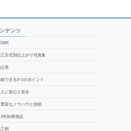
ンテンツ
OME
施工方式別仕上がり写真集
鳩公害
信頼できる3つのポイント
人に安心と安全
豊富なノウハウと信頼
3年効果保証
施工例