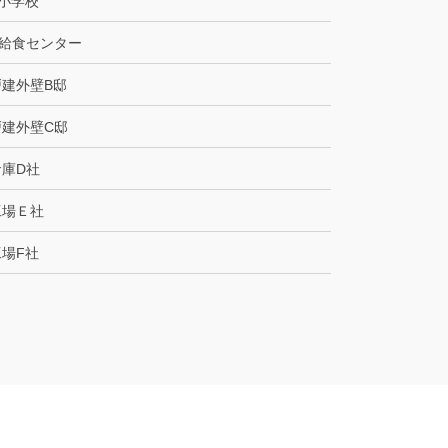
B小学校
C給食センター
戸建外壁B邸
戸建外壁C邸
倉庫D社
工場Ｅ社
工場F社