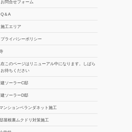
お問合せフォーム
Q＆A
施工エリア
プライバシーポリシー
寺
現在このページはリニューアル中になります。しばら
くお待ちください
戸建ソーラーC邸
戸建ソーラーD邸
Bマンションベランダネット施工
C邸屋根裏ムクドリ対策施工