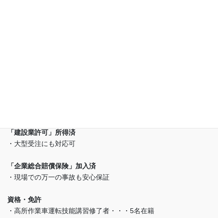
(株)ビーエスティー東海は
(有)幸誠が運営しております
「建設業許可」所得済
・大型受注にも対応可
「企業総合賠償保険」加入済
・現場での万一の事故も安心保証
資格・免許
・高所作業車運転技能講習修了者・・・5名在籍