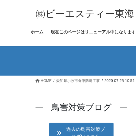
コ
ナ
ン
ビ
㈱ビーエスティー東海
テ
ゲ
ン
ー
ホーム
現在このページはリニューアル中になります
ツ
シ
へ
ョ
ス
ン
キ
に
ッ
移
プ
動
HOME
愛知県小牧市倉庫防鳥工事
2020-07-25-10.54.
鳥害対策ブログ
過去の鳥害対策ブ