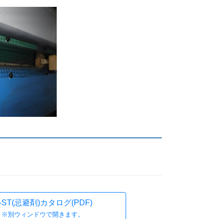
）
-ST(忌避剤)カタログ(PDF)
※別ウィンドウで開きます。