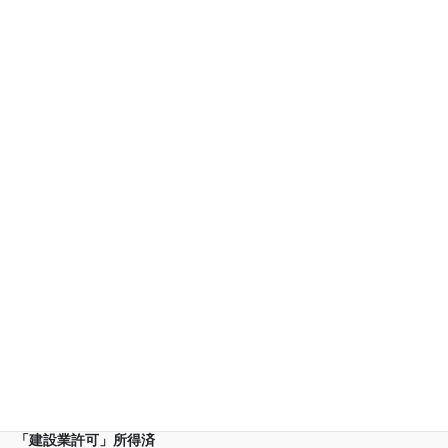
把握できます
・現場のセキュリティレベルに応じた
入退場管理ができます
各種所持資格・登録情報
(株)ビーエスティー東海は
(有)幸誠が運営しております
「建設業許可」所得済