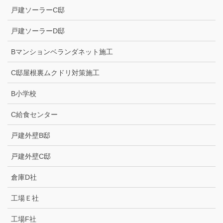
戸建ソーラーC邸
戸建ソーラーD邸
Bマンションベランダネット施工
C邸屋根裏ムクドリ対策施工
B小学校
C給食センター
戸建外壁B邸
戸建外壁C邸
倉庫D社
工場Ｅ社
工場F社