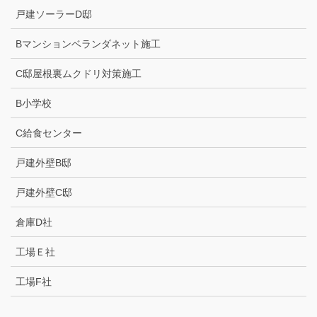
戸建ソーラーD邸
Bマンションベランダネット施工
C邸屋根裏ムクドリ対策施工
B小学校
C給食センター
戸建外壁B邸
戸建外壁C邸
倉庫D社
工場Ｅ社
工場F社