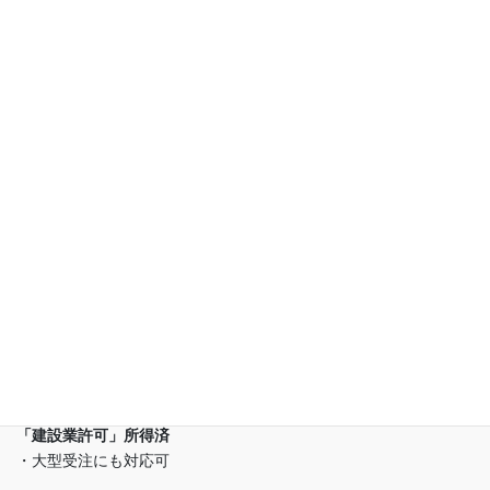
(株)ビーエスティー東海は
(有)幸誠が運営しております
「建設業許可」所得済
・大型受注にも対応可