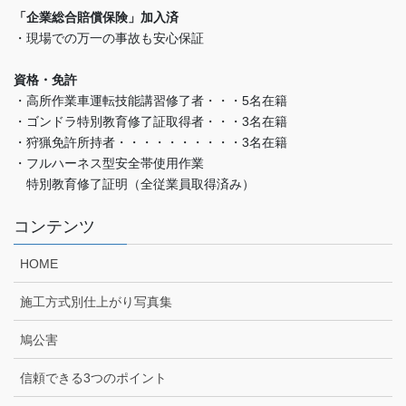
「企業総合賠償保険」加入済
・現場での万一の事故も安心保証
資格・免許
・高所作業車運転技能講習修了者・・・5名在籍
・ゴンドラ特別教育修了証取得者・・・3名在籍
・狩猟免許所持者・・・・・・・・・・3名在籍
・フルハーネス型安全帯使用作業
特別教育修了証明（全従業員取得済み）
コンテンツ
HOME
施工方式別仕上がり写真集
鳩公害
信頼できる3つのポイント