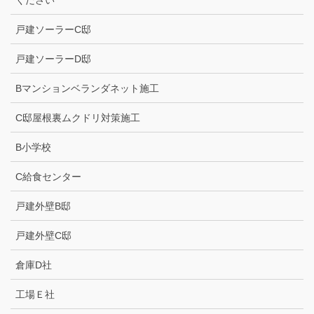
戸建ソーラーC邸
戸建ソーラーD邸
Bマンションベランダネット施工
C邸屋根裏ムクドリ対策施工
B小学校
C給食センター
戸建外壁B邸
戸建外壁C邸
倉庫D社
工場Ｅ社