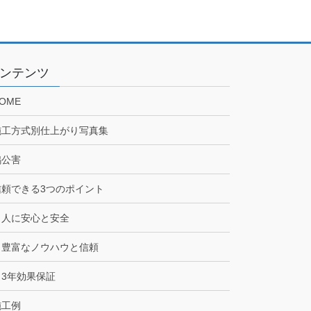
ンテンツ
OME
施工方式別仕上がり写真集
鳩公害
信頼できる3つのポイント
人に安心と安全
豊富なノウハウと信頼
3年効果保証
施工例