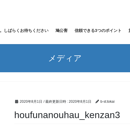
。しばらくお待ちください
鳩公害
信頼できる3つのポイント
メディア
2020年8月1日
/ 最終更新日時 :
2020年8月1日
b-st.tokai
houfunanouhau_kenzan3