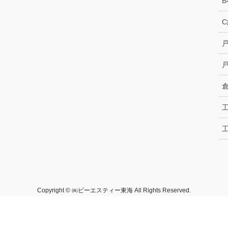
Copyright © ㈱ビーエスティー東海 All Rights Reserved.
Powered by
WordPress
with
Lightning Theme
&
VK All in One Expansion Unit