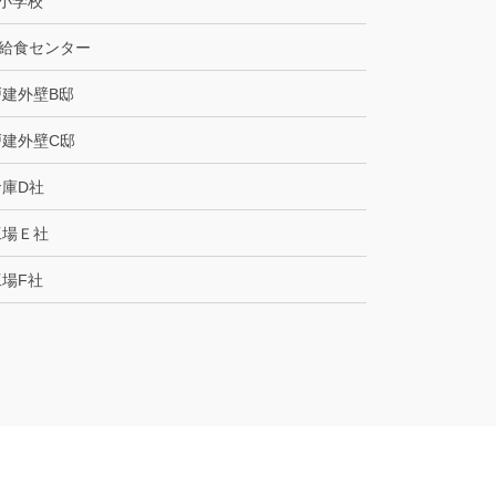
B小学校
C給食センター
戸建外壁B邸
戸建外壁C邸
倉庫D社
工場Ｅ社
工場F社