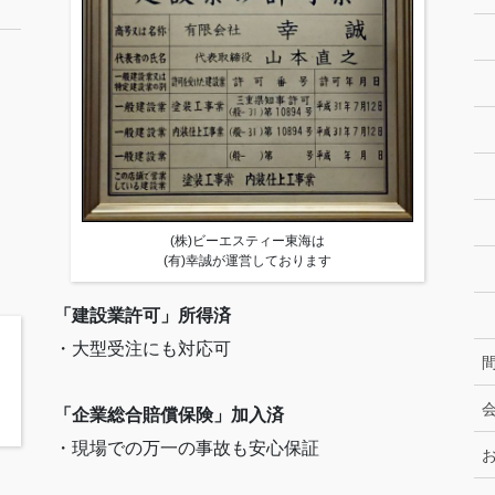
(株)ビーエスティー東海は
(有)幸誠が運営しております
「建設業許可」所得済
・大型受注にも対応可
「企業総合賠償保険」加入済
・現場での万一の事故も安心保証