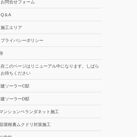
お問合せフォーム
Q＆A
施工エリア
プライバシーポリシー
寺
現在このページはリニューアル中になります。しばら
くお待ちください
戸建ソーラーC邸
戸建ソーラーD邸
Bマンションベランダネット施工
C邸屋根裏ムクドリ対策施工