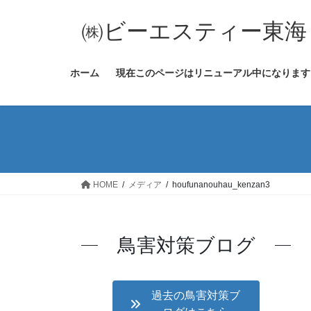
コ
ナ
ン
ビ
㈱ビーエスティー東海
テ
ゲ
ン
ー
ホーム
現在このページはリニューアル中になります
ツ
シ
へ
ョ
ス
ン
キ
に
ッ
移
プ
動
HOME
メディア
houfunanouhau_kenzan3
鳥害対策ブログ
過去の鳥害対策ブ