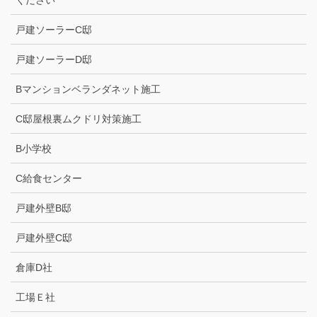
戸建ソーラーC邸
戸建ソーラーD邸
Bマンションベランダネット施工
C邸屋根裏ムクドリ対策施工
B小学校
C給食センター
戸建外壁B邸
戸建外壁C邸
倉庫D社
工場Ｅ社