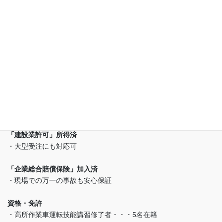
(株)ビーエスティー東海は
(有)幸誠が運営しております
「建設業許可」所得済
・大型受注にも対応可
「企業総合賠償保険」加入済
・現場での万一の事故も安心保証
資格・免許
・高所作業車運転技能講習修了者・・・5名在籍