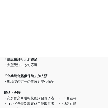
把握できます
・現場のセキュリティレベルに応じた
入退場管理ができます
各種所持資格・登録情報
(株)ビーエスティー東海は
(有)幸誠が運営しております
「建設業許可」所得済
・大型受注にも対応可
「企業総合賠償保険」加入済
・現場での万一の事故も安心保証
資格・免許
・高所作業車運転技能講習修了者・・・5名在籍
・ゴンドラ特別教育修了証取得者・・・3名在籍