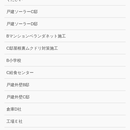
戸建ソーラーC邸
戸建ソーラーD邸
Bマンションベランダネット施工
C邸屋根裏ムクドリ対策施工
B小学校
C給食センター
戸建外壁B邸
戸建外壁C邸
倉庫D社
工場Ｅ社