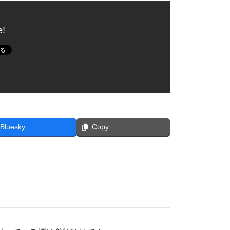
e!
Bluesky
Copy