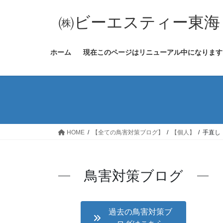
コ
ナ
ン
ビ
㈱ビーエスティー東海
テ
ゲ
ン
ー
ホーム
現在このページはリニューアル中になります
ツ
シ
へ
ョ
ス
ン
キ
に
ッ
移
プ
動
HOME
【全ての鳥害対策ブログ】
【個人】
手直し
鳥害対策ブログ
過去の鳥害対策ブ