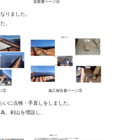
提案書ページ④
になりました。
した。
ジ②
施工報告書ページ③
らいに点検・手直しをしました。
た為、剣山を増設し、