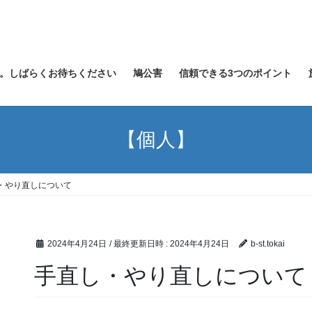
。しばらくお待ちください
鳩公害
信頼できる3つのポイント
【個人】
・やり直しについて
2024年4月24日
/ 最終更新日時 :
2024年4月24日
b-st.tokai
手直し・やり直しについて