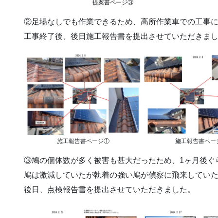
提案書ページ③
②足場なしでも作業できるため、高所作業車での工事
工事終了後、後日施工報告書を提出させていただきま
施工報告書ページ①
施工報告書ペー
③鳩の個体数が多く被害も甚大だったため、1ヶ月後ぐ
鳩は激減していたが執着の強い鳩が偵察に飛来してい
後日、点検報告書を提出させていただきました。